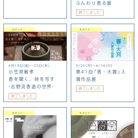
ふんわり香る展
終了しました
松吟ロビー
松吟ロビー
6月19日（金）〜25日（木)
5/25（月）〜6/16（火）
小笠原敏孝
第41回『香・大賞』入
香を聞く、時を写す
賞作品展
-志野流香道の世界-
終了しました
終了しました
松吟ロビー
松吟ロビー