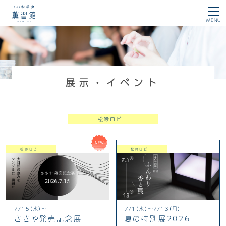
薫習館
MENU
展示・イベント
松吟ロビー
NEW
松吟ロビー
松吟ロビー
7/15（水）～
7/1（水）～7/13（月）
ささや発売記念展
夏の特別展2026