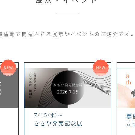
展示・イベント
薫習館で開催される
展示やイベントのご紹介です
NEW
NEW
7/15（水）～
薫
ささや発売記念展
An