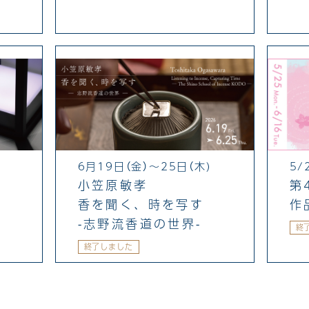
6月19日（金）〜25日（木)
5/
小笠原敏孝
第
香を聞く、時を写す
作
-志野流香道の世界-
終
終了しました