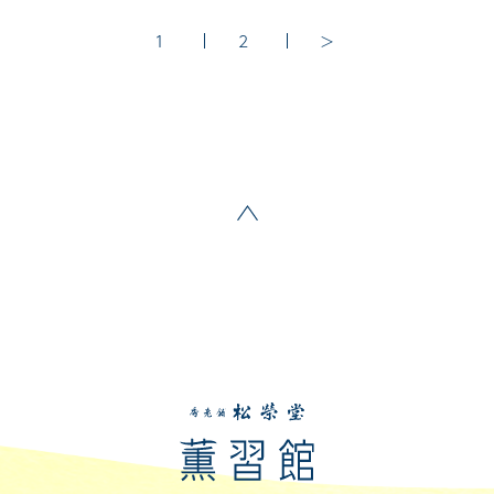
1
2
>
ページトップへ戻る
香老舗松栄堂 薫習館