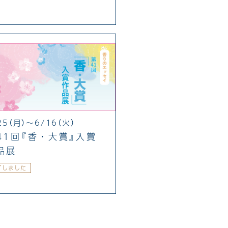
25（月）〜6/16（火）
41回『香・大賞』入賞
品展
了しました