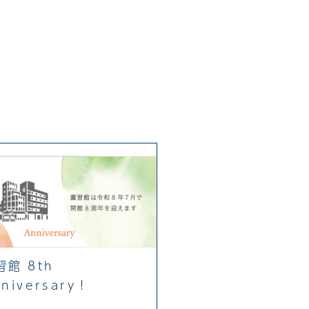
。
習館 8th
niversary！