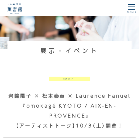
薫習館
MENU
展示・イベント
松吟ロビー
岩﨑陽子 × 松本泰章 × Laurence Fanuel
『omokagé KYOTO / AIX-EN-
PROVENCE』
【アーティストトーク】10/3（土）開催！