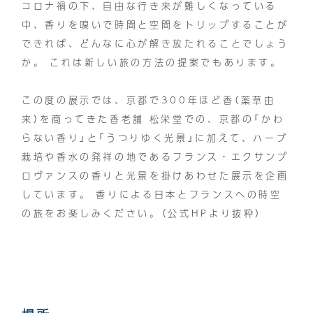
コロナ禍の下、自由な行き来が難しくなっている
中、香りを嗅いで時間と空間をトリップすることが
できれば、どんなに心が解き放たれることでしょう
か。 これは新しい旅の方法の提案でもあります。
この度の展示では、京都で300年ほど香（薬草由
来）を商ってきた香老舗 松栄堂での、京都の「かわ
らない香り」と「うつりゆく光景」に加えて、ハーブ
栽培や香水の発祥の地であるフランス・エクサンプ
ロヴァンスの香りと光景を掛けあわせた展示を企画
しています。 香りによる日本とフランスへの時空
の旅をお楽しみください。（公式HPより抜粋）