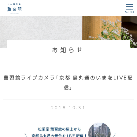
薫習館
MENU
お知らせ
薫習館ライブカメラ「京都 烏丸通のいまをLIVE配
信」
2018.10.31