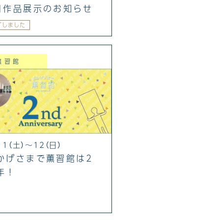
月作品展示のお知らせ
了しました
薫習館
11（土）～12（日）
かげさまで薫習館は2
年！