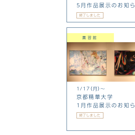
5月作品展示のお知
終了しました
薫習館
1/17（月）～
京都精華大学
1月作品展示のお知
終了しました