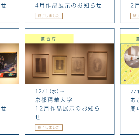
4月作品展示のお知らせ
2
らせ
終了しました
終
薫習館
12/1（水）～
7/
京都精華大学
お
らせ
12月作品展示のお知ら
周
せ
終了しました