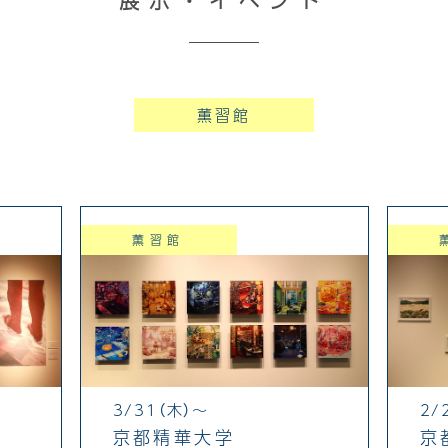
展示・イベント
薫習館
薫習館
3/31（木）～
2/
京都精華大学
京